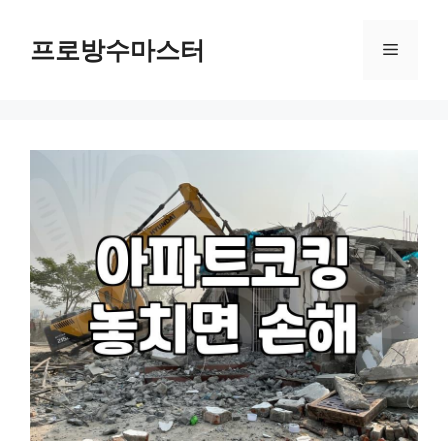
컨
텐
프로방수마스터
메
츠
로
뉴
건
너
뛰
기