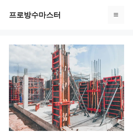
컨
텐
프로방수마스터
메
츠
로
뉴
건
너
뛰
기