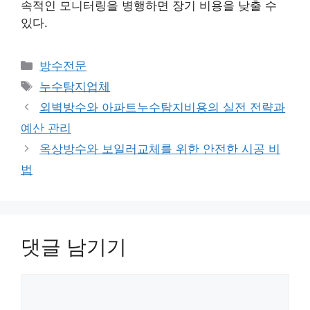
속적인 모니터링을 병행하면 장기 비용을 낮출 수
있다.
카
방수전문
테
태
누수탐지업체
고
그
외벽방수와 아파트누수탐지비용의 실전 전략과
리
예산 관리
옥상방수와 보일러교체를 위한 안전한 시공 비
법
댓글 남기기
댓
글