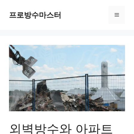
컨
텐
프로방수마스터
메
츠
로
뉴
건
너
뛰
기
외벽방수와 아파트