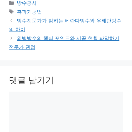
카
방수공사
테
태
홈파기공법
고
그
방수전문가가 밝히는 베란다방수와 우레탄방수
리
의 차이
외벽방수의 핵심 포인트와 시공 현황 파악하기
전문가 관점
댓글 남기기
댓
글