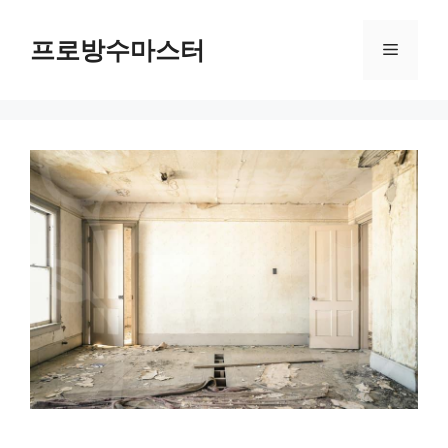
컨
텐
프로방수마스터
메
츠
로
뉴
건
너
뛰
기