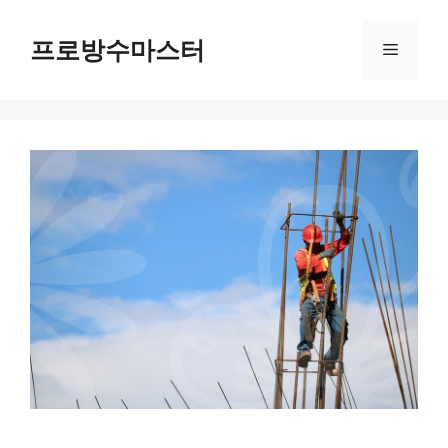
컨
텐
프로방수마스터
메
츠
로
뉴
건
너
뛰
기