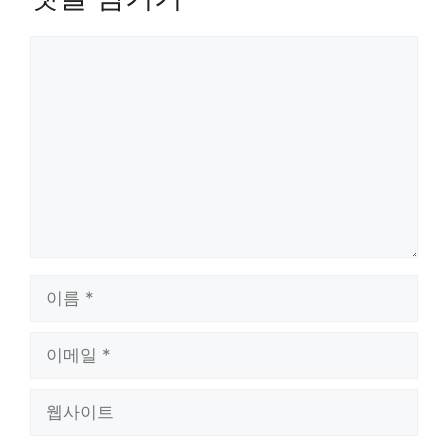
댓
글
이
름
이
메
일
웹
사