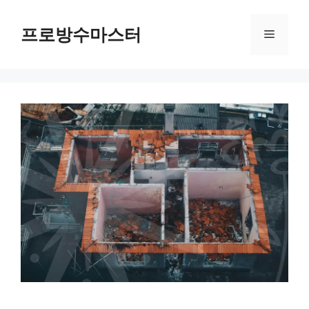
컨
텐
프로방수마스터
메
츠
로
뉴
건
너
뛰
기