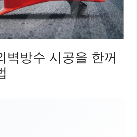
외벽방수 시공을 한꺼
법