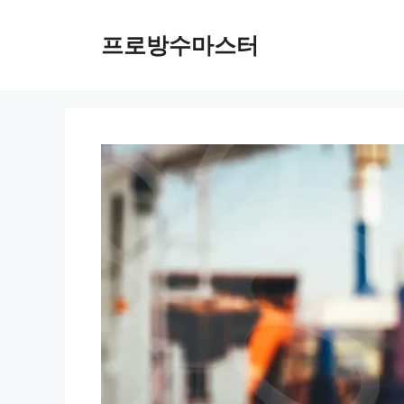
컨
텐
프로방수마스터
츠
로
건
너
뛰
기