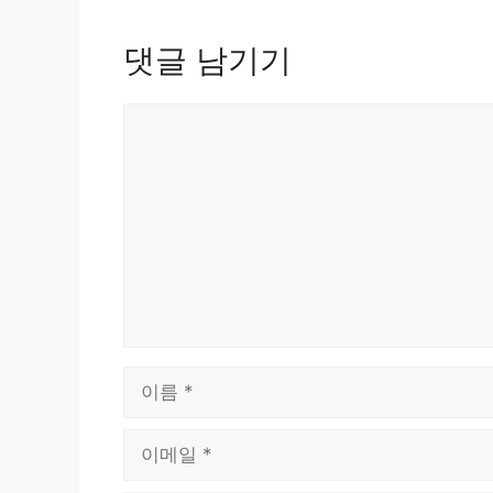
댓글 남기기
댓
글
이
름
이
메