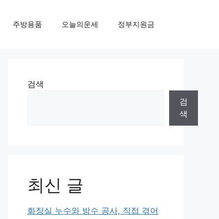
주방용품
오늘의운세
정부지원금
검색
검
색
최신 글
화장실 누수와 방수 공사, 직접 겪어