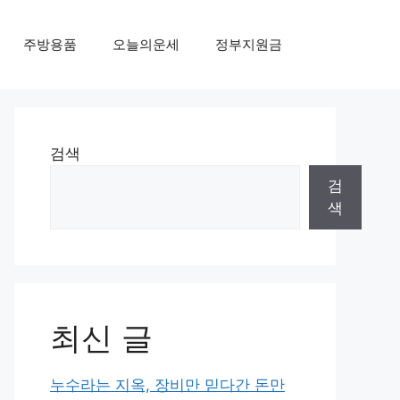
주방용품
오늘의운세
정부지원금
검색
검
색
최신 글
누수라는 지옥, 장비만 믿다간 돈만