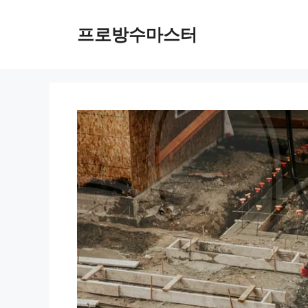
컨
텐
프로방수마스터
츠
로
건
너
뛰
기