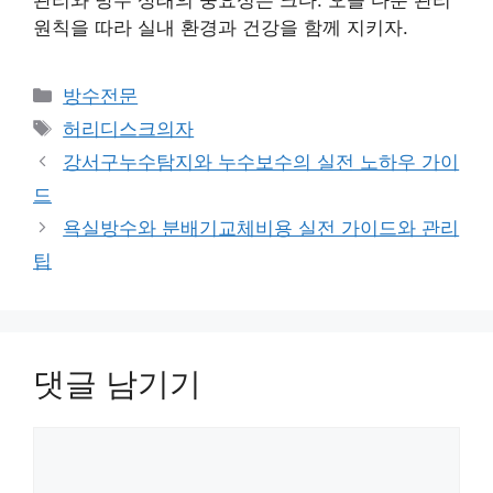
원칙을 따라 실내 환경과 건강을 함께 지키자.
카
방수전문
테
태
허리디스크의자
고
그
강서구누수탐지와 누수보수의 실전 노하우 가이
리
드
욕실방수와 분배기교체비용 실전 가이드와 관리
팁
댓글 남기기
댓
글