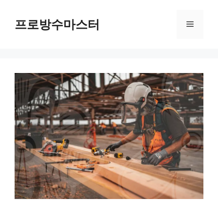
컨
텐
프로방수마스터
메
츠
로
뉴
건
너
뛰
기