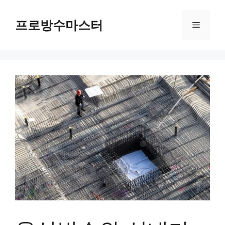
컨
텐
프로방수마스터
메
츠
로
뉴
건
너
뛰
기