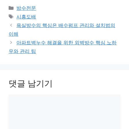
카
방수전문
테
태
시흥도배
고
그
욕실방수의 핵심은 배수펌프 관리와 설치법의
리
이해
아파트벽누수 해결을 위한 외벽방수 핵심 노하
우와 관리 팁
댓글 남기기
댓
글