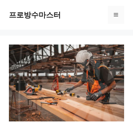
컨
텐
프로방수마스터
메
츠
로
뉴
건
너
뛰
기