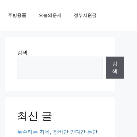
주방용품
오늘의운세
정부지원금
검색
검
색
최신 글
누수라는 지옥, 장비만 믿다간 돈만