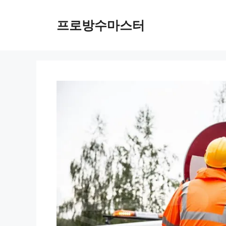
컨
텐
프로방수마스터
츠
로
건
너
뛰
기