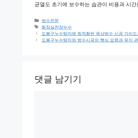
균열도 초기에 보수하는 습관이 비용과 시간
카
방수전문
테
태
화장실천장누수
고
그
도봉구누수탐지에 최적화된 옥상방수 시공 가이드
리
도봉구누수탐지와 방수시공의 핵심 요령과 유지 관
댓글 남기기
댓
글