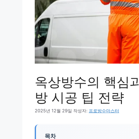
옥상방수의 핵심과
방 시공 팁 전략
2025년 12월 29일
작성자:
프로방수마스터
목차