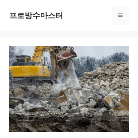
컨
텐
프로방수마스터
메
츠
로
뉴
건
너
뛰
기