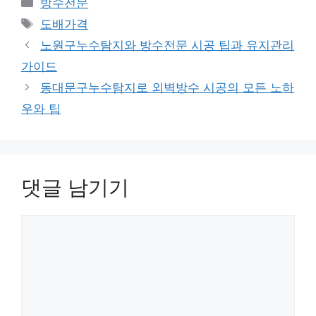
방수전문
테
태
도배가격
고
그
노원구누수탐지와 방수전문 시공 팁과 유지관리
리
가이드
동대문구누수탐지로 외벽방수 시공의 모든 노하
우와 팁
댓글 남기기
댓
글