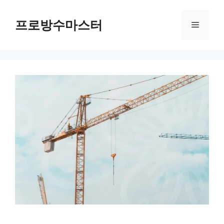
컨
텐
프로방수마스터
메
츠
로
뉴
건
너
뛰
기