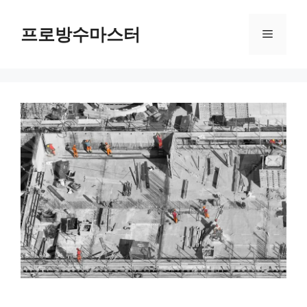
컨
텐
프로방수마스터
메
츠
로
뉴
건
너
뛰
기