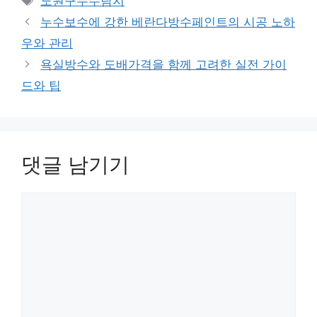
노원구누수탐지
고
그
누수보수에 강한 베란다방수페인트의 시공 노하
리
우와 관리
욕실방수와 도배가격을 함께 고려한 실전 가이
드와 팁
댓글 남기기
댓
글