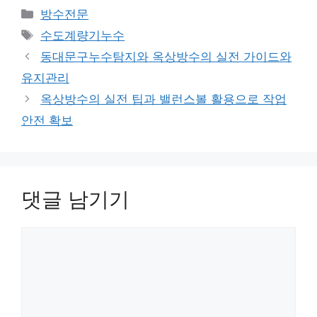
카
방수전문
테
태
수도계량기누수
고
그
동대문구누수탐지와 옥상방수의 실전 가이드와
리
유지관리
옥상방수의 실전 팁과 밸런스볼 활용으로 작업
안전 확보
댓글 남기기
댓
글