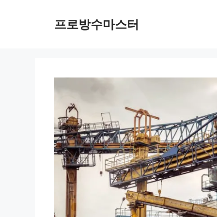
컨
텐
프로방수마스터
츠
로
건
너
뛰
기