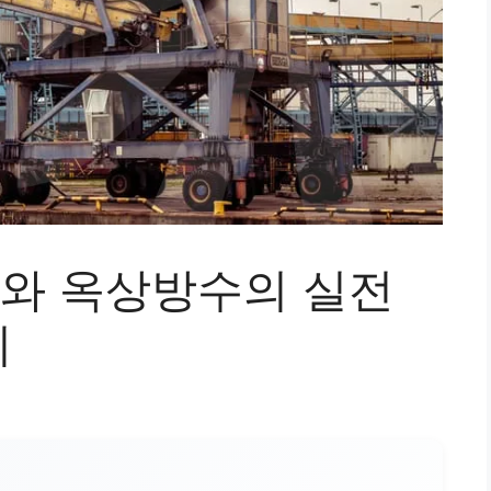
와 옥상방수의 실전
리