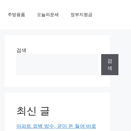
주방용품
오늘의운세
정부지원금
검색
검
색
최신 글
아파트 외벽 방수, 굳이 돈 들여 바로