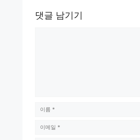
댓글 남기기
댓
글
이
름
이
메
일