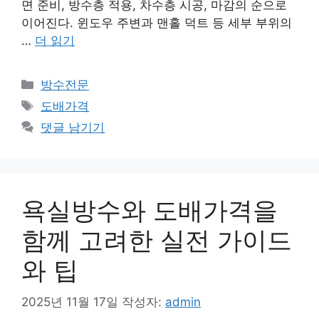
면 준비, 방수층 적용, 차수층 시공, 마감의 순으로
이어진다. 윈도우 주변과 맨홀 덕트 등 세부 부위의
…
더 읽기
카
방수전문
테
태
도배가격
고
그
댓글 남기기
리
욕실방수와 도배가격을
함께 고려한 실전 가이드
와 팁
2025년 11월 17일
작성자:
admin