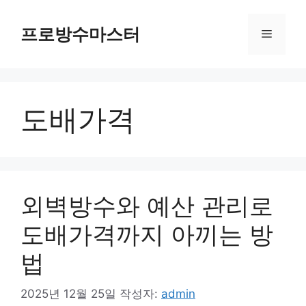
컨
텐
프로방수마스터
메
츠
로
뉴
건
너
도배가격
뛰
기
외벽방수와 예산 관리로
도배가격까지 아끼는 방
법
2025년 12월 25일
작성자:
admin