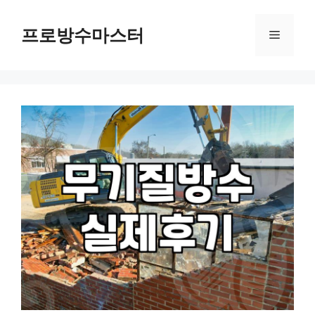
컨
텐
프로방수마스터
메
츠
로
뉴
건
너
뛰
기