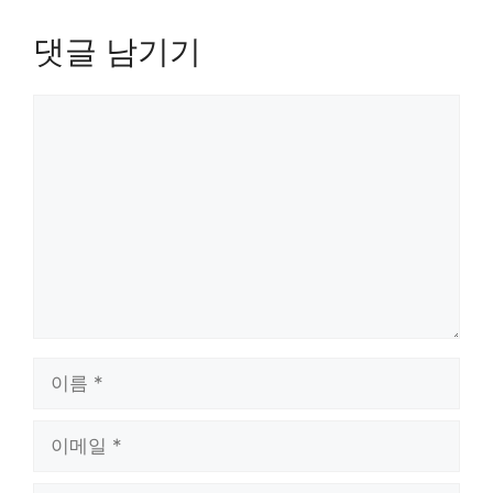
댓글 남기기
댓
글
이
름
이
메
일