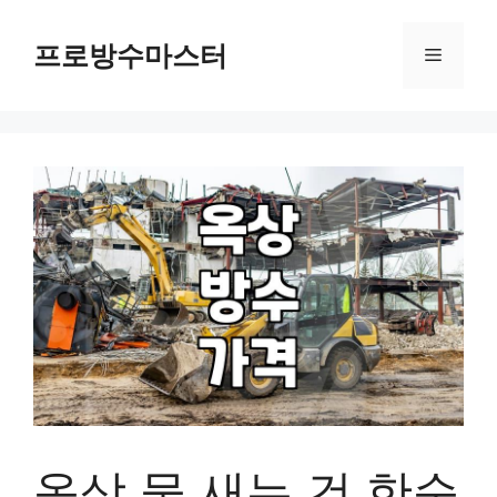
컨
텐
프로방수마스터
메
츠
로
뉴
건
너
뛰
기
옥상 물 새는 건 한순