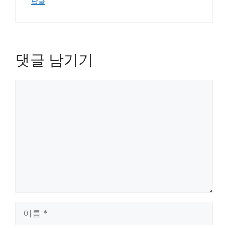
답글
댓글 남기기
댓
글
이
름