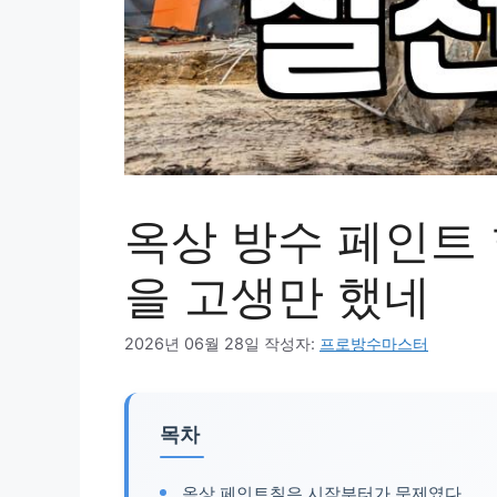
옥상 방수 페인트
을 고생만 했네
2026년 06월 28일
작성자:
프로방수마스터
목차
옥상 페인트칠은 시작부터가 문제였다