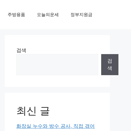
주방용품
오늘의운세
정부지원금
검색
검
색
최신 글
화장실 누수와 방수 공사, 직접 겪어