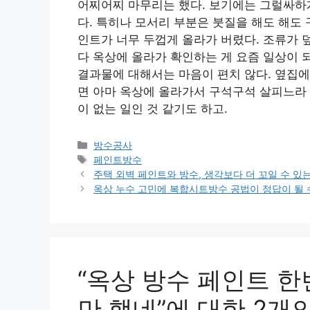
어찌어찌 마무리는 했다. 보기에는 그럴싸하게
다. 특히나 모서리 부분은 붓질을 해도 해도
인트가 너무 두껍게 올라가 버렸다. 조류가 
다 옥상에 올라가 확인하는 게 요즘 일상이 
결과물에 대해서는 마음이 편치 않다. 옆집에
면 아마 옥상에 올라가서 구석구석 살피느라 잠
이 없는 일인 것 같기도 하고.
카
방수공사
테
태
페인트방수
고
그
주택 외벽 페인트와 방수, 생각보다 더 꼬일 수 있
리
옥상 누수 고민에 복합시트방수 공법이 정답이 될 
“옥상 방수 페인트 
만 했네”에 대한 2개