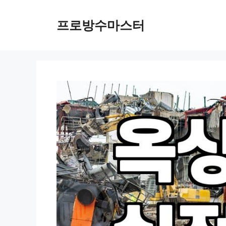
컨
텐
프로방수마스터
츠
로
건
너
뛰
기