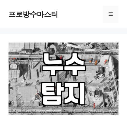
컨
텐
프로방수마스터
메
츠
로
뉴
건
너
뛰
기