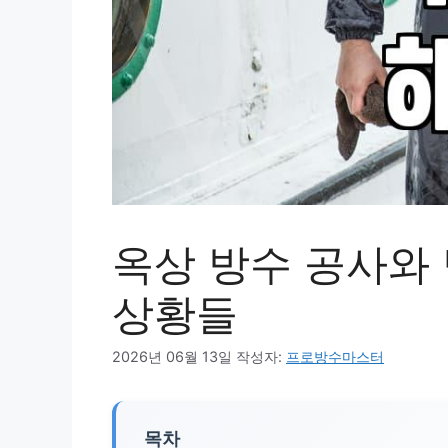
옥상 방수 공사와
상황들
2026년 06월 13일
작성자:
프로방수마스터
목차