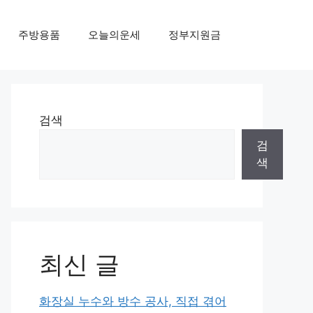
주방용품
오늘의운세
정부지원금
검색
검
색
최신 글
화장실 누수와 방수 공사, 직접 겪어