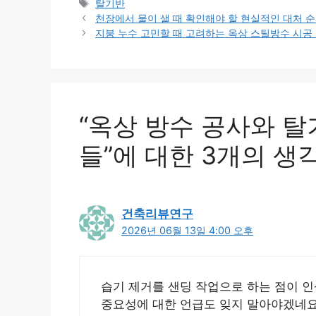
테
태
탈기반
고
그
천장에서 물이 샐 때 확인해야 할 현실적인 대처 
리
지붕 누수 고민할 때 고려하는 옥상 스틸방수 시공
“옥상 방수 공사와 
들”에 대한 3개의 생
건축리뷰연구
2026년 06월 13일 4:00 오후
습기 제거를 샌딩 작업으로 하는 점이 인
중요성에 대한 언급도 잊지 말아야겠네요