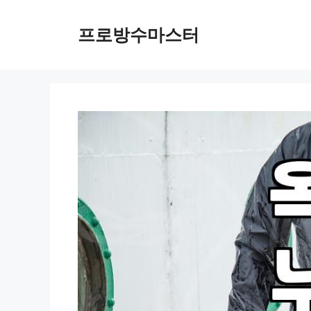
컨
텐
프로방수마스터
츠
로
건
너
뛰
기