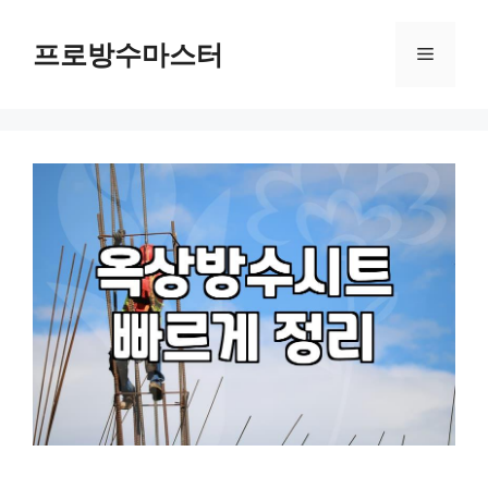
컨
텐
프로방수마스터
메
츠
로
뉴
건
너
뛰
기