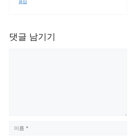
응답
댓글 남기기
댓
글
이
름