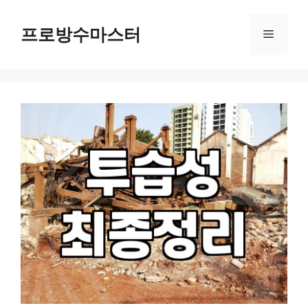
컨
텐
프로방수마스터
메
츠
로
뉴
건
너
뛰
기