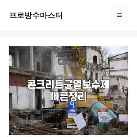
컨
텐
프로방수마스터
메
츠
로
뉴
건
너
뛰
기