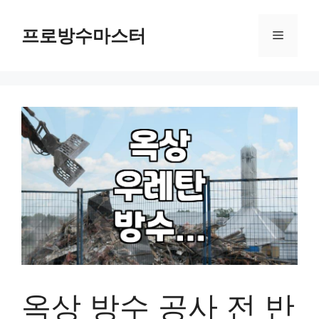
컨
텐
프로방수마스터
메
츠
로
뉴
건
너
뛰
기
옥상 방수 공사 전 반