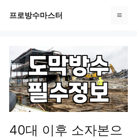
컨
텐
프로방수마스터
메
츠
로
뉴
건
너
뛰
기
40대 이후 소자본으