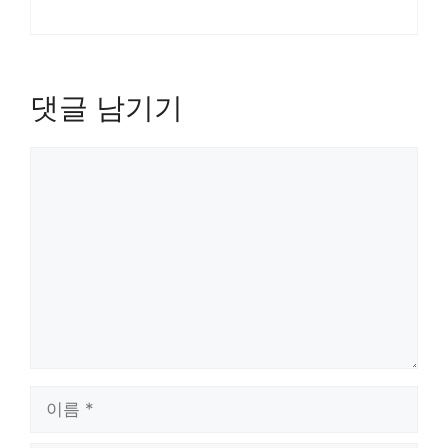
댓글 남기기
댓
글
이
름