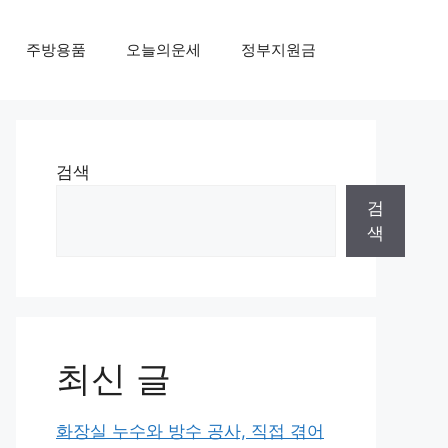
주방용품
오늘의운세
정부지원금
검색
검
색
최신 글
화장실 누수와 방수 공사, 직접 겪어