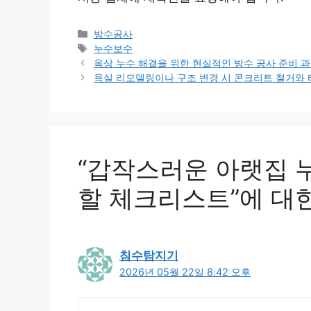
카
방수공사
테
태
누수보수
고
그
옥상 누수 해결을 위한 현실적인 방수 공사 준비 
리
욕실 리모델링이나 구조 변경 시 콘크리트 철거와 
“갑작스러운 아랫집 
할 체크리스트”에 대한
침수탐지기
2026년 05월 22일 8:42 오후