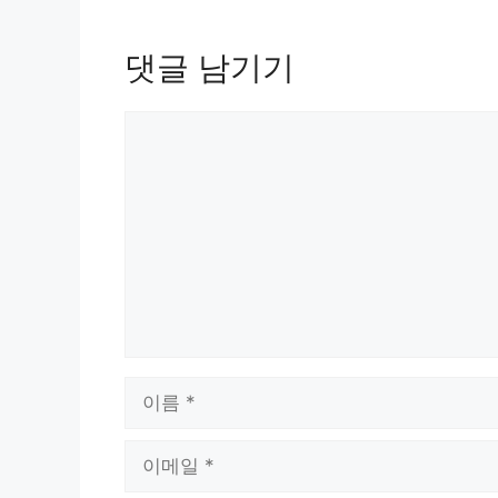
댓글 남기기
댓
글
이
름
이
메