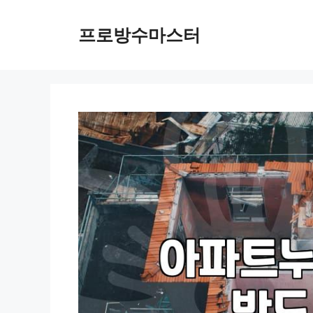
컨
텐
프로방수마스터
츠
로
건
너
뛰
기