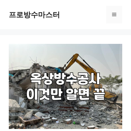
컨
텐
프로방수마스터
메
츠
로
뉴
건
너
뛰
기