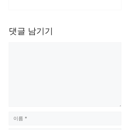
댓글 남기기
댓
글
이
름