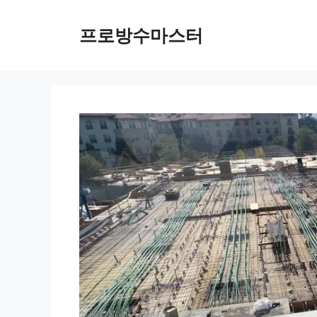
컨
텐
프로방수마스터
츠
로
건
너
뛰
기