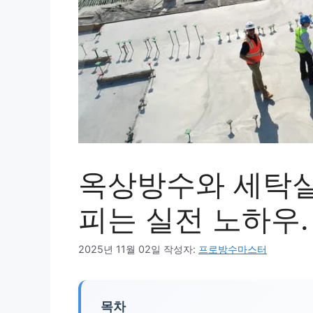
옥상방수와 세탁실
피는 실전 노하우.
2025년 11월 02일
작성자:
프로방수마스터
목차