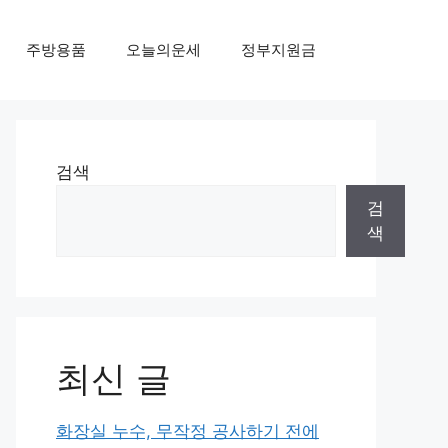
주방용품
오늘의운세
정부지원금
검색
검
색
최신 글
화장실 누수, 무작정 공사하기 전에