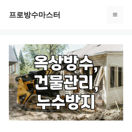
컨
텐
프로방수마스터
메
츠
로
뉴
건
너
뛰
기