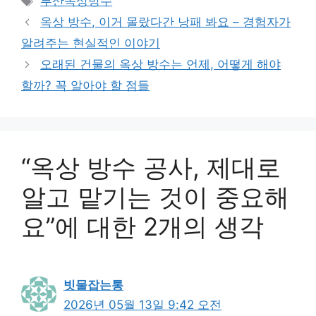
부산옥상방수
고
그
옥상 방수, 이거 몰랐다간 낭패 봐요 – 경험자가
리
알려주는 현실적인 이야기
오래된 건물의 옥상 방수는 언제, 어떻게 해야
할까? 꼭 알아야 할 점들
“옥상 방수 공사, 제대로
알고 맡기는 것이 중요해
요”에 대한 2개의 생각
빗물잡는통
2026년 05월 13일 9:42 오전