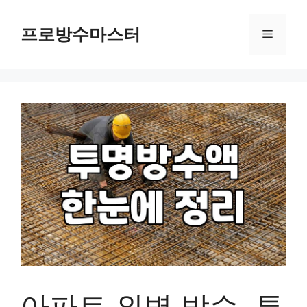
컨
텐
프로방수마스터
메
츠
로
뉴
건
너
뛰
기
아파트 외벽 방수, 투