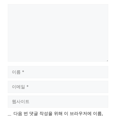
댓
글
이
름
이
메
일
웹
사
이
다음 번 댓글 작성을 위해 이 브라우저에 이름,