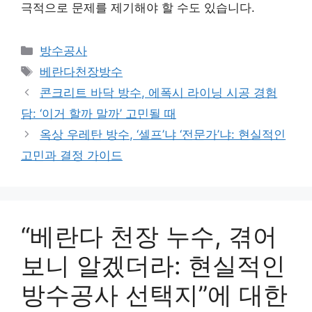
극적으로 문제를 제기해야 할 수도 있습니다.
카
방수공사
테
태
베란다천장방수
고
그
콘크리트 바닥 방수, 에폭시 라이닝 시공 경험
리
담: ‘이거 할까 말까’ 고민될 때
옥상 우레탄 방수, ‘셀프’냐 ‘전문가’냐: 현실적인
고민과 결정 가이드
“베란다 천장 누수, 겪어
보니 알겠더라: 현실적인
방수공사 선택지”에 대한