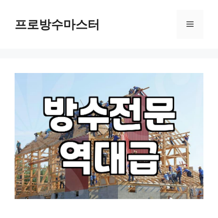
컨
텐
프로방수마스터
메
츠
로
뉴
건
너
뛰
기