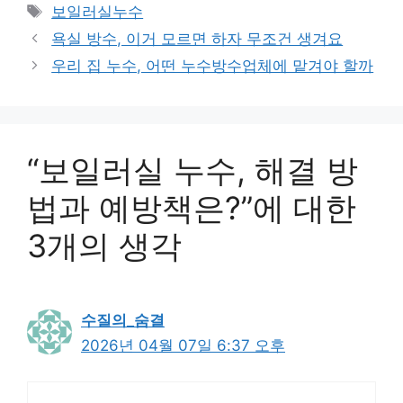
테
태
보일러실누수
고
그
욕실 방수, 이거 모르면 하자 무조건 생겨요
리
우리 집 누수, 어떤 누수방수업체에 맡겨야 할까
“보일러실 누수, 해결 방
법과 예방책은?”에 대한
3개의 생각
수질의_숨결
2026년 04월 07일 6:37 오후