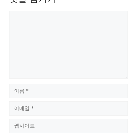
댓
글
이
름
이
메
일
웹
사