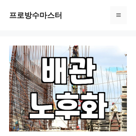
컨
텐
프로방수마스터
메
츠
로
뉴
건
너
뛰
기