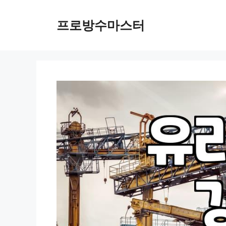
컨
텐
프로방수마스터
츠
로
건
너
뛰
기