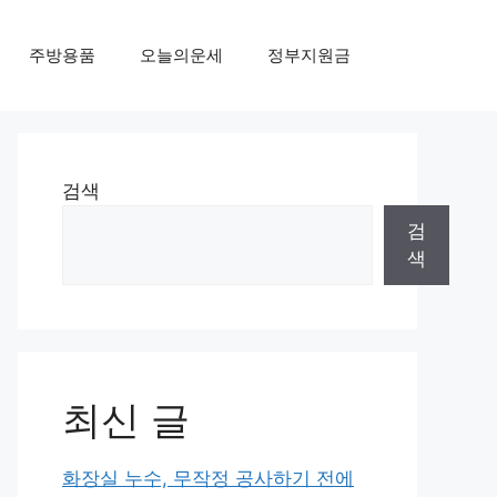
주방용품
오늘의운세
정부지원금
검색
검
색
최신 글
화장실 누수, 무작정 공사하기 전에