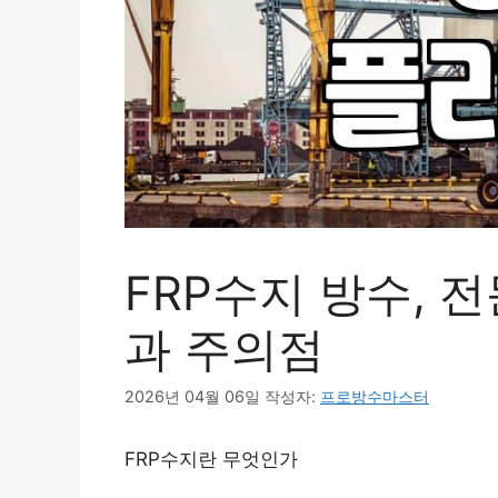
FRP수지 방수, 
과 주의점
2026년 04월 06일
작성자:
프로방수마스터
FRP수지란 무엇인가