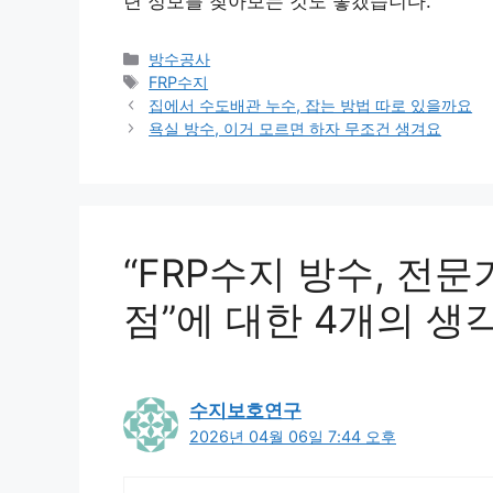
련 정보를 찾아보는 것도 좋겠습니다.
카
방수공사
테
태
FRP수지
고
그
집에서 수도배관 누수, 잡는 방법 따로 있을까요
리
욕실 방수, 이거 모르면 하자 무조건 생겨요
“FRP수지 방수, 전
점”에 대한 4개의 생
수지보호연구
2026년 04월 06일 7:44 오후