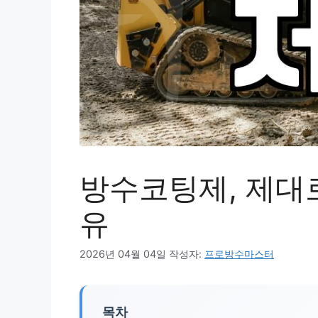
방수코팅제, 제대로
유
2026년 04월 04일
작성자:
프로방수마스터
목차