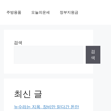
주방용품
오늘의운세
정부지원금
검색
검
색
최신 글
누수라는 지옥, 장비만 믿다간 돈만