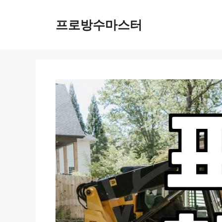
컨
텐
프로방수마스터
츠
로
건
너
뛰
기