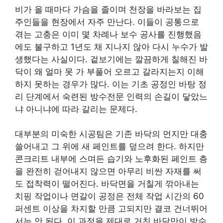
비가 올 때마다 가슴을 졸이며 천장을 바라보는 집
주인들을 현장에서 자주 만난다. 이들이 공통으로
겪는 고충은 이미 몇 차례나 보수 공사를 진행했음
에도 불구하고 1년도 채 지나지 않아 다시 누수가 발
생했다는 사실이다. 겉보기에는 깔끔하게 칠해진 바
닥이 왜 얼마 못 가 부풀어 오르고 갈라지는지 이해
하지 못하는 경우가 많다. 이는 기초 공정인 바탕 정
리 단계에서 숙련된 방수전문 인력의 손길이 닿았느
냐 아니냐에 따라 갈리는 문제다.
대부분의 미숙한 시공팀은 기존 바닥의 먼지만 대충
쓸어내고 그 위에 새 페인트를 덮으려 한다. 하지만
콘크리트 내부에 스며든 습기와 노후화된 페인트 층
을 완전히 걷어내지 않으면 아무리 비싼 자재를 써
도 접착력이 떨어진다. 바닥면을 거칠게 깎아내는
치핑 작업이나 면갈이 공정은 전체 작업 시간의 60
퍼센트 이상을 차지할 만큼 고되지만 결코 건너뛰어
서는 안 된다. 이 과정을 제대로 거친 바닥만이 방수