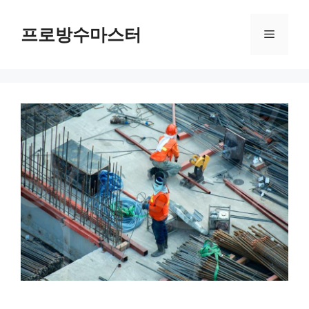
컨
텐
프로방수마스터
메
츠
로
뉴
건
너
뛰
기