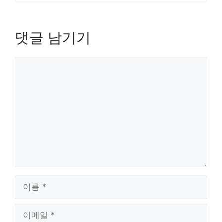
댓글 남기기
댓
글
이
름
이
메