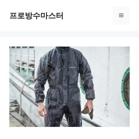
컨
텐
프로방수마스터
메
츠
로
뉴
건
너
뛰
기