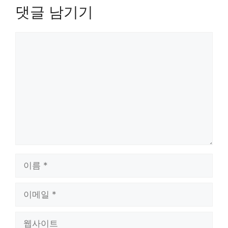
댓글 남기기
댓
글
이
름
이
메
일
웹