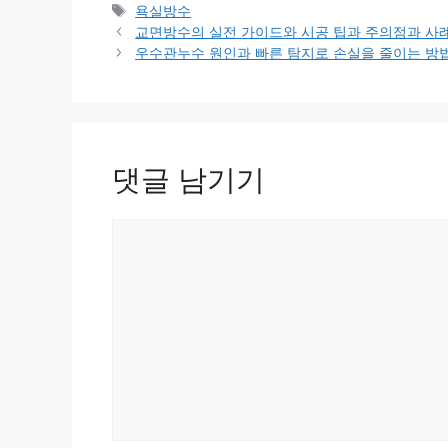
테
태
욕실방수
고
그
교면방수의 실전 가이드와 시공 팁과 주의점과 사
리
우수관누수 원인과 빠른 탐지로 손실을 줄이는 방
댓글 남기기
댓
글