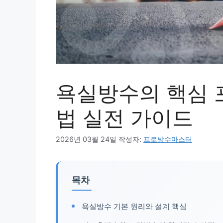
욕실방수의 핵심 
법 실전 가이드
2026년 03월 24일
작성자:
프로방수마스터
목차
욕실방수 기본 원리와 설계 핵심