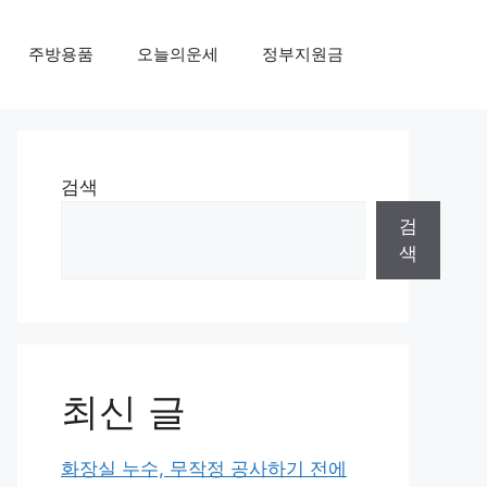
주방용품
오늘의운세
정부지원금
검색
검
색
최신 글
화장실 누수, 무작정 공사하기 전에