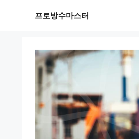
컨
텐
프로방수마스터
츠
로
건
너
뛰
기