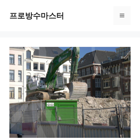
컨
텐
프로방수마스터
메
츠
로
뉴
건
너
뛰
기