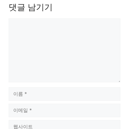
댓글 남기기
댓
글
이
름
이
메
일
웹