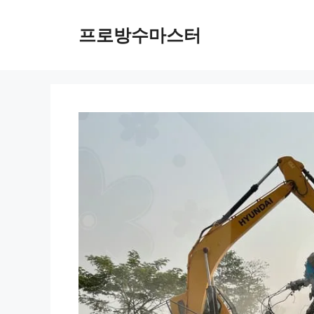
컨
텐
프로방수마스터
츠
로
건
너
뛰
기