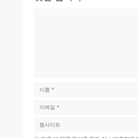
댓
글
이
름
이
메
일
웹
사
이