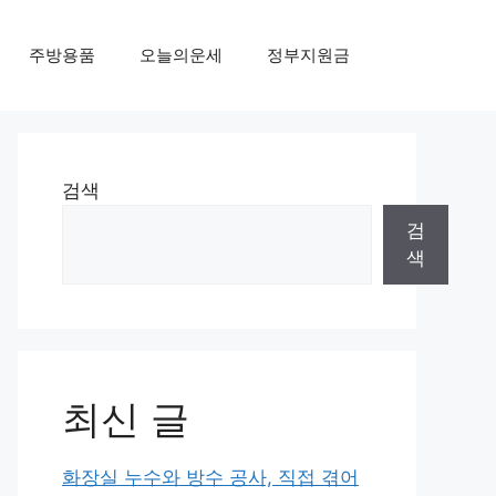
주방용품
오늘의운세
정부지원금
검색
검
색
최신 글
화장실 누수와 방수 공사, 직접 겪어