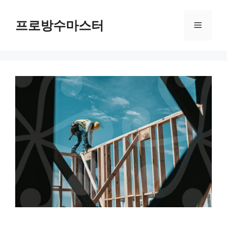
컨
텐
프로방수마스터
메
츠
로
뉴
건
너
뛰
기