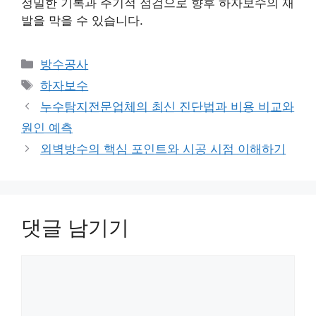
정밀한 기록과 주기적 점검으로 향후 하자보수의 재
발을 막을 수 있습니다.
카
방수공사
테
태
하자보수
고
그
누수탐지전문업체의 최신 진단법과 비용 비교와
리
원인 예측
외벽방수의 핵심 포인트와 시공 시점 이해하기
댓글 남기기
댓
글