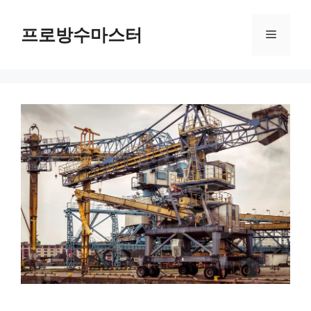
컨
텐
프로방수마스터
메
츠
로
뉴
건
너
뛰
기