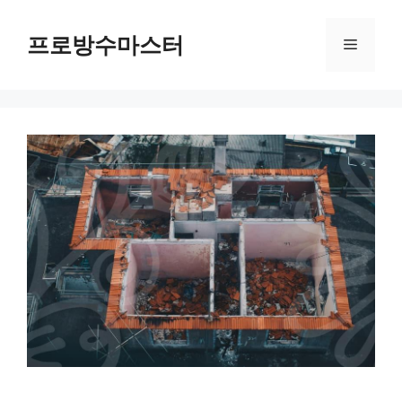
컨
텐
프로방수마스터
메
츠
로
뉴
건
너
뛰
기