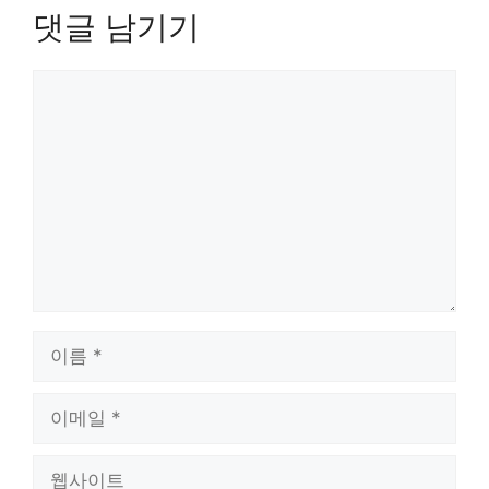
댓글 남기기
댓
글
이
름
이
메
일
웹