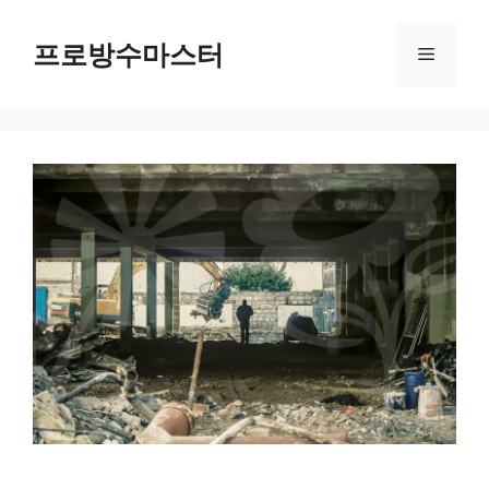
컨
텐
프로방수마스터
메
츠
로
뉴
건
너
뛰
기