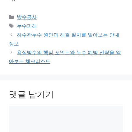
카
방수공사
테
태
누수피해
고
그
하수관누수 원인과 해결 절차를 알아보는 안내
리
정보
욕실방수의 핵심 포인트와 누수 예방 전략을 알
아보는 체크리스트
댓글 남기기
댓
글