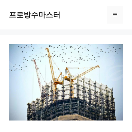
컨
텐
프로방수마스터
메
츠
로
뉴
건
너
뛰
기