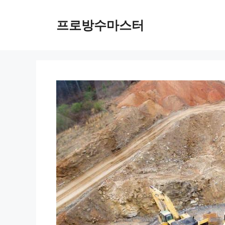
컨
텐
프로방수마스터
츠
로
건
너
뛰
기