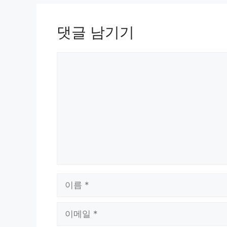
댓글 남기기
댓
글
이
름
이
메