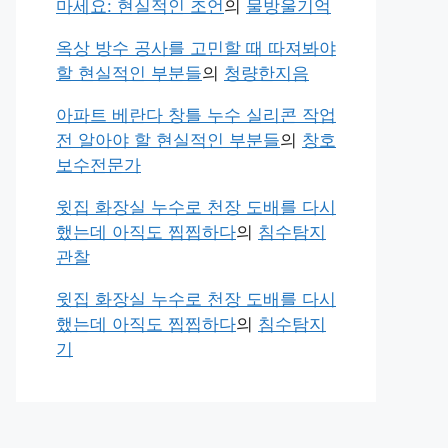
마세요: 현실적인 조언
의
물방울기억
옥상 방수 공사를 고민할 때 따져봐야
할 현실적인 부분들
의
청량한지음
아파트 베란다 창틀 누수 실리콘 작업
전 알아야 할 현실적인 부분들
의
창호
보수전문가
윗집 화장실 누수로 천장 도배를 다시
했는데 아직도 찝찝하다
의
침수탐지
관찰
윗집 화장실 누수로 천장 도배를 다시
했는데 아직도 찝찝하다
의
침수탐지
기