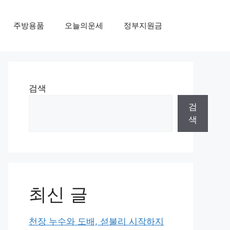
주방용품
오늘의운세
정부지원금
검색
검
색
최신 글
천장 누수와 도배, 섣불리 시작하지