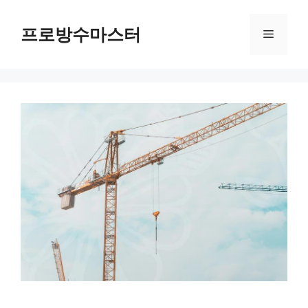
컨
텐
프로방수마스터
메
츠
로
뉴
건
너
뛰
기