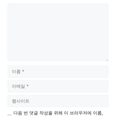
댓
글
이
름
이
메
일
웹
사
이
다음 번 댓글 작성을 위해 이 브라우저에 이름,