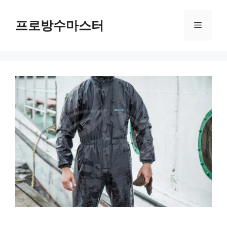
컨
텐
프로방수마스터
메
츠
로
뉴
건
너
뛰
기